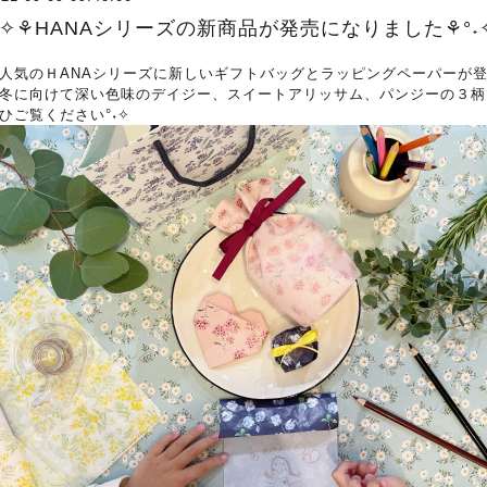
°˖✧⚘HANAシリーズの新商品が発売になりました⚘°˖
人気のＨANAシリーズに新しいギフトバッグとラッピングペーパーが
冬に向けて深い色味のデイジー、スイートアリッサム、パンジーの３柄
ひご覧ください°˖✧