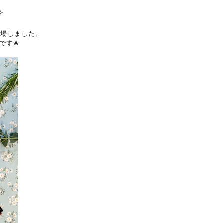
✧
登場しました。
です❀