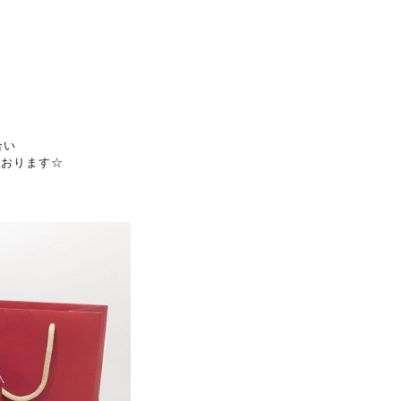
合い
ております☆